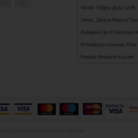
25
26
Termin: 15 lipca, godz. 12:00
Temat: „Zima na Majorce” Ge
Prelegenci: prof. Katarzyna
Prowadzący rozmowę: Piotr
Pianista: Wojciech Kruczek
zedaży i rezerwacji biletów iKSORIS
-
SoftCOM