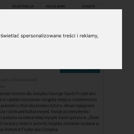
REJESTRACJA
REGULAMIN
KOSZYK
świetlać spersonalizowane treści i reklamy,
pl
en
 park w Żelazowej Woli
zew
żnym testem dla związku George Sand i Fryderyka
 w rajskim otoczeniu ustąpiła miejsca codzienności
iązanymi z chorobą kompozytora, niesprzyjającymi
że różnicami kulturowymi. Swoje przemyślenia i
 pobytu na balearskiej wyspie Sand opisała w „Zimie
0 rocznicy śmierci autorki, książka zostanie wydana w
wy Instytut Fryderyka Chopina.