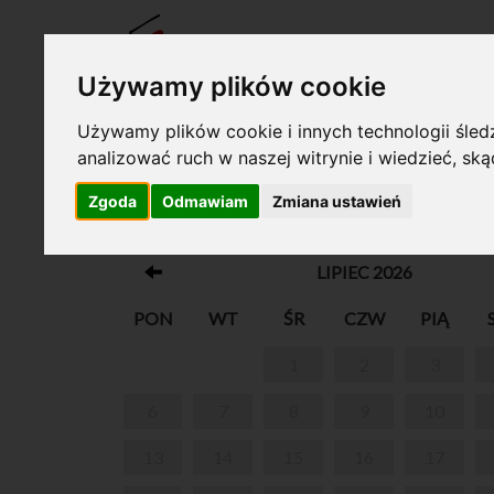
BILET
Używamy plików cookie
Używamy plików cookie i innych technologii śledz
analizować ruch w naszej witrynie i wiedzieć, sk
Twój koszyk jest pusty!
Zgoda
Odmawiam
Zmiana ustawień
O CHOPINIE PRZY KAWIE
LIPIEC 2026
PON
WT
ŚR
CZW
PIĄ
1
2
3
6
7
8
9
10
13
14
15
16
17