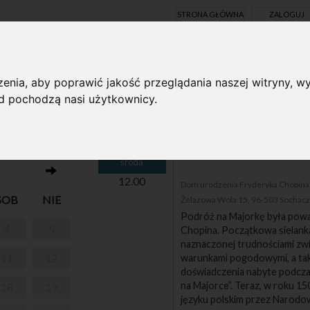
STRONA GŁÓWNA
ZALOGUJ
Y ONLINE
enia, aby poprawić jakość przeglądania naszej witryny, wy
ąd pochodzą nasi użytkownicy.
15
O Chopinie przy kawie
środa
12.00
Dom urodzenia Fryderyka Chopina i
SOB
NIE
Żelazowa Wola 15, 96-503 Sochac
Podróż na Majorkę była powa
4
5
Chopina. Początkowa sielanka
naznaczonej trudnościami zw
11
12
warunkami pogodowymi, a tak
doświadczenia nabyte podczas
na Majorce”. Teraz, w roku 15
18
19
języku polskim przez Narodo