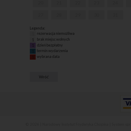
20
21
22
23
24
27
28
29
30
31
Legenda:
rezerwacja niemożliwa
1
brak miejsc wolnych
1
dzień bezpłatny
1
termin wydarzenia
1
wybrana data
1
© 2026 | Narodowy Instytut Fryderyka Chopina |
System spr