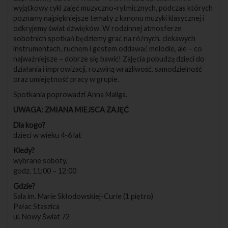
wyjątkowy cykl zajęć muzyczno-rytmicznych, podczas których
poznamy najpiękniejsze tematy z kanonu muzyki klasycznej i
odkryjemy świat dźwięków. W rodzinnej atmosferze
sobotnich spotkań będziemy grać na różnych, ciekawych
instrumentach, ruchem i gestem oddawać melodie, ale – co
najważniejsze – dobrze się bawić! Zajęcia pobudzą dzieci do
działania i improwizacji, rozwiną wrażliwość, samodzielność
oraz umiejętność pracy w grupie.
Spotkania poprowadzi Anna Maliga.
UWAGA: ZMIANA MIEJSCA ZAJĘĆ
Dla kogo?
dzieci w wieku 4-6 lat
Kiedy?
wybrane soboty,
godz. 11:00 – 12:00
Gdzie?
Sala im. Marie Skłodowskiej-Curie (1 piętro)
Pałac Staszica
ul. Nowy Świat 72