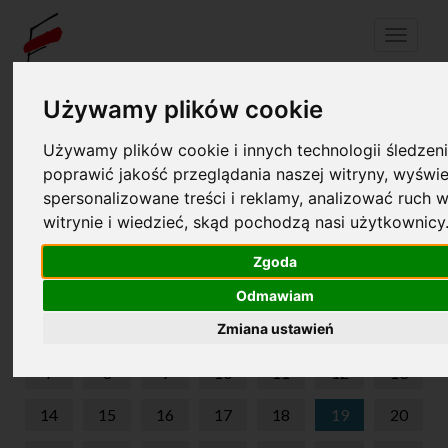
Menu
Używamy plików cookie
Twój koszyk jest pusty!
pl
en
Używamy plików cookie i innych technologii śledzeni
poprawić jakość przeglądania naszej witryny, wyświe
spersonalizowane treści i reklamy, analizować ruch w
KRAINA DŹWIĘKÓW
witrynie i wiedzieć, skąd pochodzą nasi użytkownicy
WRZESIEŃ 2026
Zgoda
PON
WT
ŚR
CZW
PIĄ
SOB
NIE
Odmawiam
Zmiana ustawień
1
2
3
4
5
6
7
8
9
10
11
12
13
14
15
16
17
18
19
20