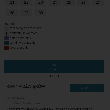
21
22
23
24
25
26
27
28
29
30
Legenda:
rezerwacja niemożliwa
1
brak miejsc wolnych
1
dzień bezpłatny
1
termin wydarzenia
1
wybrana data
1
05
sobota
11.00
KRAINA DŹWIĘKÓW
Pałac Staszica
Nowy Świat 72, Warszawa
Zapraszamy dzieci w wieku 4-6 lat wraz z opiekunami na