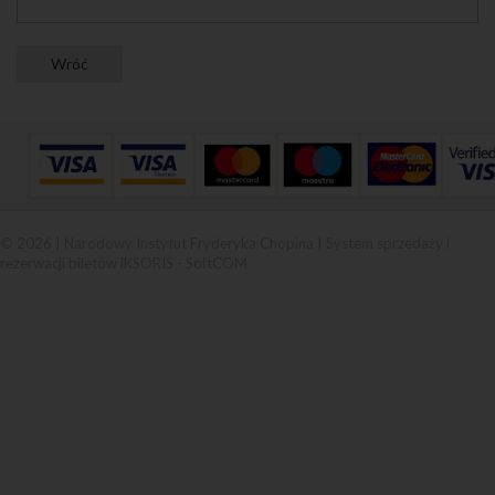
© 2026 | Narodowy Instytut Fryderyka Chopina |
System sprzedaży i
rezerwacji biletów iKSORIS
-
SoftCOM