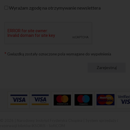
Wyrażam zgodę na otrzymywanie newslettera
*
Gwiazdką zostały oznaczone pola wymagane do wypełnienia
© 2026 | Narodowy Instytut Fryderyka Chopina |
System sprzedaży i
rezerwacji biletów iKSORIS
-
SoftCOM