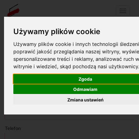
Menu
Używamy plików cookie
Używamy plików cookie i innych technologii śledzeni
Twój koszyk jest pusty!
pl
en
poprawić jakość przeglądania naszej witryny, wyświe
Rejestracja
spersonalizowane treści i reklamy, analizować ruch w
witrynie i wiedzieć, skąd pochodzą nasi użytkownicy
Imię
*
Zgoda
Odmawiam
Zmiana ustawień
Nazwisko
*
Telefon