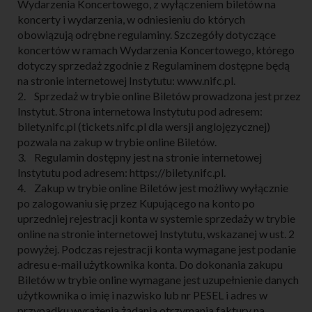
Wydarzenia Koncertowego, z wyłączeniem biletów na
koncerty i wydarzenia, w odniesieniu do których
obowiązują odrębne regulaminy. Szczegóły dotyczące
koncertów w ramach Wydarzenia Koncertowego, którego
dotyczy sprzedaż zgodnie z Regulaminem dostępne będą
na stronie internetowej Instytutu: www.nifc.pl.
2. Sprzedaż w trybie online Biletów prowadzona jest przez
Instytut. Strona internetowa Instytutu pod adresem:
bilety.nifc.pl (tickets.nifc.pl dla wersji anglojęzycznej)
pozwala na zakup w trybie online Biletów.
3. Regulamin dostępny jest na stronie internetowej
Instytutu pod adresem: https://bilety.nifc.pl.
4. Zakup w trybie online Biletów jest możliwy wyłącznie
po zalogowaniu się przez Kupującego na konto po
uprzedniej rejestracji konta w systemie sprzedaży w trybie
online na stronie internetowej Instytutu, wskazanej w ust. 2
powyżej. Podczas rejestracji konta wymagane jest podanie
adresu e-mail użytkownika konta. Do dokonania zakupu
Biletów w trybie online wymagane jest uzupełnienie danych
użytkownika o imię i nazwisko lub nr PESEL i adres w
przypadku wyrażenia żądania otrzymania faktury na