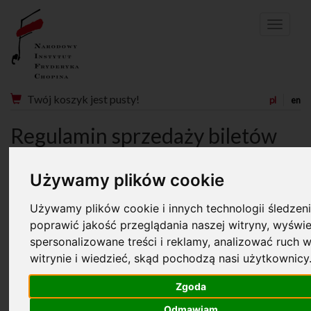
Menu
Twój koszyk jest pusty!
pl
en
Regulamin sprzedaży biletów
on line
Używamy plików cookie
Regulamin sprzedaży Biletów
w trybie online
Używamy plików cookie i innych technologii śledzeni
poprawić jakość przeglądania naszej witryny, wyświe
§ 1
spersonalizowane treści i reklamy, analizować ruch w
Używane w Regulaminie pojęcia oznaczają:
witrynie i wiedzieć, skąd pochodzą nasi użytkownicy
1) Bilety – bilety na koncerty organizowane w ramach
Wydarzenia Koncertowego;
Zgoda
2) Koncert – wszystkie koncerty, wszystkie konkursy
Odmawiam