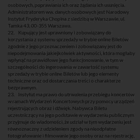
osobowych, poprawiania ich oraz żądania ich usunięcia.
Administratorem ww. danych osobowych jest Narodowy
Instytut Fryderyka Chopina z siedzibą w Warszawie, ul.
Tamka 43, 00-355 Warszawa.
22. Kupujący jest uprawniony i zobowiązany do
korzystania z systemu sprzedaży w trybie online Biletów
zgodnie z jego przeznaczeniem i zobowiązany jest do
niepodejmowania jakiejkolwiek aktywności, która mogłaby
wpłynąć na prawidłowe jego funkcjonowanie, w tym w
szczególności do ingerowania w zawartość systemu
sprzedaży w trybie online Biletów lub jego elementy
techniczne oraz od dostarczania treści o charakterze
bezprawnym.
23. Instytut ma prawo do utrwalenia przebiegu koncertów
w ramach Wydarzeń Koncertowych przy pomocy urządzeń
rejestrujących obraz i dźwięk. Nabywca Biletu
uczestniczący na jego podstawie w wydarzeniu publicznym
przyjmuje do wiadomości, że udział w tym wydarzeniu jest
równoznaczny z udzieleniem zgody na nieodpłatne
fotografowanie i filmowanie jego osoby oraz na rejestrację,