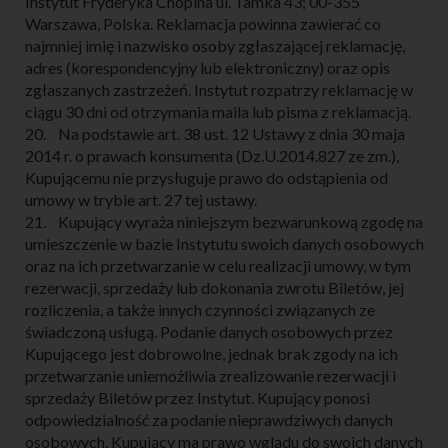
Instytut Fryderyka Chopina ul. Tamka 43; 00-355
Warszawa, Polska. Reklamacja powinna zawierać co
najmniej imię i nazwisko osoby zgłaszającej reklamację,
adres (korespondencyjny lub elektroniczny) oraz opis
zgłaszanych zastrzeżeń. Instytut rozpatrzy reklamację w
ciągu 30 dni od otrzymania maila lub pisma z reklamacją.
20. Na podstawie art. 38 ust. 12 Ustawy z dnia 30 maja
2014 r. o prawach konsumenta (Dz.U.2014.827 ze zm.),
Kupującemu nie przysługuje prawo do odstąpienia od
umowy w trybie art. 27 tej ustawy.
21. Kupujący wyraża niniejszym bezwarunkową zgodę na
umieszczenie w bazie Instytutu swoich danych osobowych
oraz na ich przetwarzanie w celu realizacji umowy, w tym
rezerwacji, sprzedaży lub dokonania zwrotu Biletów, jej
rozliczenia, a także innych czynności związanych ze
świadczoną usługą. Podanie danych osobowych przez
Kupującego jest dobrowolne, jednak brak zgody na ich
przetwarzanie uniemożliwia zrealizowanie rezerwacji i
sprzedaży Biletów przez Instytut. Kupujący ponosi
odpowiedzialność za podanie nieprawdziwych danych
osobowych. Kupujący ma prawo wglądu do swoich danych