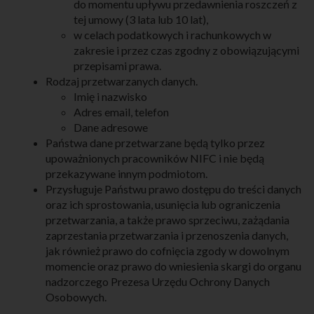
do momentu upływu przedawnienia roszczeń z
tej umowy (3 lata lub 10 lat),
w celach podatkowych i rachunkowych w
zakresie i przez czas zgodny z obowiązującymi
przepisami prawa.
Rodzaj przetwarzanych danych.
Imię i nazwisko
Adres email, telefon
Dane adresowe
Państwa dane przetwarzane będą tylko przez
upoważnionych pracowników NIFC i nie będą
przekazywane innym podmiotom.
Przysługuje Państwu prawo dostępu do treści danych
oraz ich sprostowania, usunięcia lub ograniczenia
przetwarzania, a także prawo sprzeciwu, zażądania
zaprzestania przetwarzania i przenoszenia danych,
jak również prawo do cofnięcia zgody w dowolnym
momencie oraz prawo do wniesienia skargi do organu
nadzorczego Prezesa Urzędu Ochrony Danych
Osobowych.