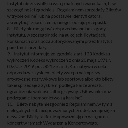
Instytut nie zezwolił na wstęp na innych warunkach, tj. w
szczególności zgodnie z „Regulaminem sprzedaży Biletów
w trybie online” lub na podstawie identyfikatora,
akredytacji, zaproszenia, innego rodzaju przepustki.
8. Bilety nie mogą być odsprzedawane bez zgody
Instytutu, w szczególności na aukcjach, licytacjach,
konkursach oraz poza autoryzowanymi przez Instytut
punktami sprzedaży.
9. Instytut informuje, że zgodnie z art. 133 Kodeksu
wykroczeń Kodeks wykroczeń z dnia 20 maja 1971 r.
(Dz.U. z 2019 poz. 821 ze zm.) „Kto nabywa w celu
odprzedaży z zyskiem bilety wstępu na imprezy
artystyczne, rozrywkowe lub sportowe albo kto bilety
takie sprzedaje z zyskiem, podlega karze aresztu,
ograniczenia wolności albo grzywny. Usiłowanie oraz
podżeganie i pomocnictwo są karalne”.
10. Bilety nabyte niezgodnie z Regulaminem, w tym z
nielegalnych lub nieupoważnionych źródeł, uznaje się za
nieważne. Bilety takie nie upoważniają do wstępu na
koncert w ramach Wydarzenia Koncertowego.