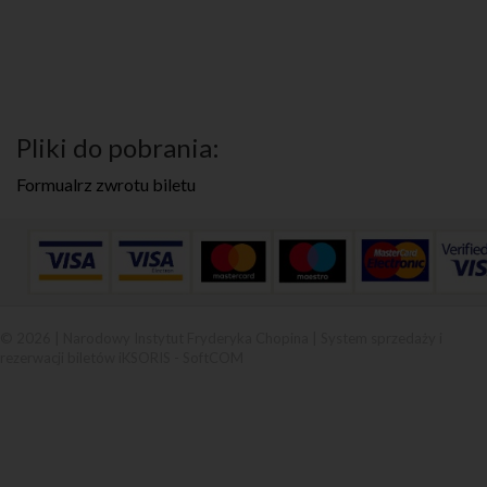
Pliki do pobrania:
Formualrz zwrotu biletu
© 2026 | Narodowy Instytut Fryderyka Chopina |
System sprzedaży i
rezerwacji biletów iKSORIS
-
SoftCOM