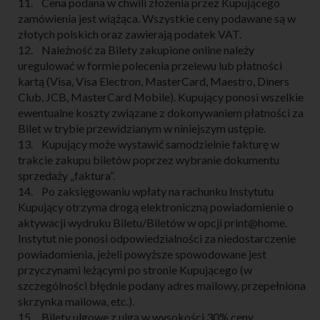
11. Cena podana w chwili złożenia przez Kupującego
zamówienia jest wiążąca. Wszystkie ceny podawane są w
złotych polskich oraz zawierają podatek VAT.
12. Należność za Bilety zakupione online należy
uregulować w formie polecenia przelewu lub płatności
kartą (Visa, Visa Electron, MasterCard, Maestro, Diners
Club, JCB, MasterCard Mobile). Kupujący ponosi wszelkie
ewentualne koszty związane z dokonywaniem płatności za
Bilet w trybie przewidzianym w niniejszym ustępie.
13. Kupujący może wystawić samodzielnie fakturę w
trakcie zakupu biletów poprzez wybranie dokumentu
sprzedaży „faktura”.
14. Po zaksięgowaniu wpłaty na rachunku Instytutu
Kupujący otrzyma drogą elektroniczną powiadomienie o
aktywacji wydruku Biletu/Biletów w opcji print@home.
Instytut nie ponosi odpowiedzialności za niedostarczenie
powiadomienia, jeżeli powyższe spowodowane jest
przyczynami leżącymi po stronie Kupującego (w
szczególności błędnie podany adres mailowy, przepełniona
skrzynka mailowa, etc.).
15. Bilety ulgowe z ulgą w wysokości 30% ceny