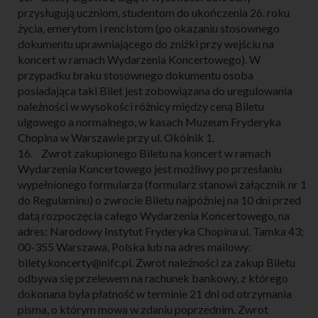
przysługują uczniom, studentom do ukończenia 26. roku
życia, emerytom i rencistom (po okazaniu stosownego
dokumentu uprawniającego do zniżki przy wejściu na
koncert w ramach Wydarzenia Koncertowego). W
przypadku braku stosownego dokumentu osoba
posiadająca taki Bilet jest zobowiązana do uregulowania
należności w wysokości różnicy między ceną Biletu
ulgowego a normalnego, w kasach Muzeum Fryderyka
Chopina w Warszawie przy ul. Okólnik 1.
16. Zwrot zakupionego Biletu na koncert w ramach
Wydarzenia Koncertowego jest możliwy po przesłaniu
wypełnionego formularza (formularz stanowi załącznik nr 1
do Regulaminu) o zwrocie Biletu najpóźniej na 10 dni przed
datą rozpoczęcia całego Wydarzenia Koncertowego, na
adres: Narodowy Instytut Fryderyka Chopina ul. Tamka 43;
00-355 Warszawa, Polska lub na adres mailowy:
bilety.koncerty@nifc.pl. Zwrot należności za zakup Biletu
odbywa się przelewem na rachunek bankowy, z którego
dokonana była płatność w terminie 21 dni od otrzymania
pisma, o którym mowa w zdaniu poprzednim. Zwrot