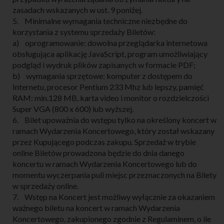
zasadach wskazanych w ust. 9 poniżej.
5. Minimalne wymagania techniczne niezbędne do
korzystania z systemu sprzedaży Biletów:
a) oprogramowanie: dowolna przeglądarka internetowa
obsługująca aplikację JavaScript, program umożliwiający
podgląd i wydruk plików zapisanych w formacie PDF;
b) wymagania sprzętowe: komputer z dostępem do
Internetu, procesor Pentium 233 Mhz lub lepszy, pamięć
RAM: min.128 MB, karta video i monitor o rozdzielczości
Super VGA (800 x 600) lub wyższej.
6. Bilet upoważnia do wstępu tylko na określony koncert w
ramach Wydarzenia Koncertowego, który został wskazany
przez Kupującego podczas zakupu. Sprzedaż w trybie
online Biletów prowadzona będzie do dnia danego
koncertu w ramach Wydarzenia Koncertowego lub do
momentu wyczerpania puli miejsc przeznaczonych na Bilety
w sprzedaży online.
7. Wstęp na Koncert jest możliwy wyłącznie za okazaniem
ważnego biletu na koncert w ramach Wydarzenia
Koncertowego, zakupionego zgodnie z Regulaminem, o ile