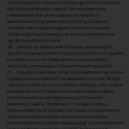
transmitowanie i rozpowszechnianie głosu lub wizerunku
dla celów dokumenta¬cyjnych, sprawozdawczych,
reklamowych oraz promocyjnych, w związku z
jakimkolwiek programem lub publikacją, w których
zostanie wykorzystane nagranie koncertu w ramach
Wydarzenia Koncertowego z prawem przeniesienia tej
zgody na podmioty trzecie.
24. Umowa sprzedaży online Biletów zawierana jest
zgodnie z prawem polskim i w języku polskim, w przypadku
rozbieżności w treści Regulaminu w wersji polskiej i
angielskiej, przeważające znaczenie ma wersja polska.
25. Kupujący może skorzystać z pozasądowych sposobów
rozpatrywania reklamacji i dochodzenia roszczeń. W tym
zakresie możliwe jest skorzystanie z mediacji. Listy stałych
mediatorów oraz istniejących ośrodków mediacyjnych
przekazywane są i udostępniane przez Prezesów
właściwych Sądów Okręgowych. Kupujący będący
Konsumentem może również skorzystać z pozasądowych
sposobów rozpatrywania reklamacji i dochodzenia
roszczeń poprzez złożenie swojej skargi za pośrednictwem
unijnej platformy internetowej ODR, dostępnej pod