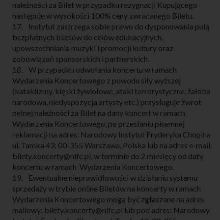
należności za Bilet w przypadku rezygnacji Kupującego
następuje w wysokości 100% ceny zwracanego Biletu.
17. Instytut zastrzega sobie prawo do dysponowania pulą
bezpłatnych biletów do celów edukacyjnych,
upowszechniania muzyki i promocji kultury oraz
zobowiązań sponsorskich i partnerskich.
18. W przypadku odwołania koncertu w ramach
Wydarzenia Koncertowego z powodu siły wyższej
(kataklizmy, klęski żywiołowe, ataki terrorystyczne, żałoba
narodowa, niedyspozycja artysty etc.) przysługuje zwrot
pełnej należności za Bilet na dany koncert w ramach
Wydarzenia Koncertowego, po przesłaniu pisemnej
reklamacji na adres: Narodowy Instytut Fryderyka Chopina
ul. Tamka 43; 00-355 Warszawa, Polska lub na adres e-mail:
bilety.koncerty@nifc.pl, w terminie do 2 miesięcy od daty
koncertu w ramach Wydarzenia Koncertowego.
19. Ewentualne nieprawidłowości w działaniu systemu
sprzedaży w trybie online Biletów na koncerty w ramach
Wydarzenia Koncertowego mogą być zgłaszane na adres
mailowy: bilety.koncerty@nifc.pl lub pod adres: Narodowy